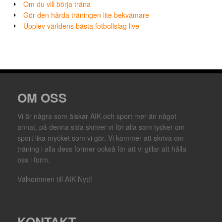
Om du vill börja träna
Gör den hårda träningen lite bekvämare
Upplev världens bästa fotbollslag live
OM OSS
Vi är några som älskar AIK och sport mer än något
annat, på denna sida skriver vi för alla som tycker om
sport lika mycket som vi gör. Vi kommer att skriva om
träning i alla dess former också för att vi gillar att hålla
oss i form.
Välkommen till AIK Nytt!
KONTAKT