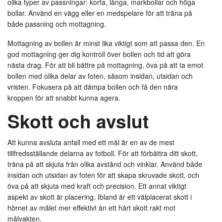
olika typer av passningar: korta, långa, markbollar och höga
bollar. Använd en vägg eller en medspelare för att träna på
både passning och mottagning.
Mottagning av bollen är minst lika viktigt som att passa den. En
god mottagning ger dig kontroll över bollen och tid att göra
nästa drag. För att bli bättre på mottagning, öva på att ta emot
bollen med olika delar av foten, såsom insidan, utsidan och
vristen. Fokusera på att dämpa bollen och få den nära
kroppen för att snabbt kunna agera.
Skott och avslut
Att kunna avsluta anfall med ett mål är en av de mest
tillfredsställande delarna av fotboll. För att förbättra ditt skott,
träna på att skjuta från olika avstånd och vinklar. Använd både
insidan och utsidan av foten för att skapa skruvade skott, och
öva på att skjuta med kraft och precision. Ett annat viktigt
aspekt av skott är placering. Ibland är ett välplacerat skott i
hörnet av målet mer effektivt än ett hårt skott rakt mot
målvakten.