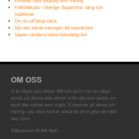
Fördelar med hopprep som träning
Fotbollskultur i Sverige: Supportrar, sång och
traditioner
Om du vill börja träna
Gör den hårda träningen lite bekvämare
Upplev världens bästa fotbollslag live
OM OSS
Vi är några som älskar AIK och sport mer än något
annat, på denna sida skriver vi för alla som tycker om
sport lika mycket som vi gör. Vi kommer att skriva om
träning i alla dess former också för att vi gillar att hålla
oss i form.
Välkommen till AIK Nytt!