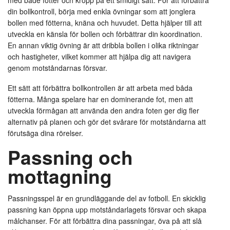
med både fötter och kropp på ett smidigt sätt. För att förbättra
din bollkontroll, börja med enkla övningar som att jonglera
bollen med fötterna, knäna och huvudet. Detta hjälper till att
utveckla en känsla för bollen och förbättrar din koordination.
En annan viktig övning är att dribbla bollen i olika riktningar
och hastigheter, vilket kommer att hjälpa dig att navigera
genom motståndarnas försvar.
Ett sätt att förbättra bollkontrollen är att arbeta med båda
fötterna. Många spelare har en dominerande fot, men att
utveckla förmågan att använda den andra foten ger dig fler
alternativ på planen och gör det svårare för motståndarna att
förutsäga dina rörelser.
Passning och
mottagning
Passningsspel är en grundläggande del av fotboll. En skicklig
passning kan öppna upp motståndarlagets försvar och skapa
målchanser. För att förbättra dina passningar, öva på att slå