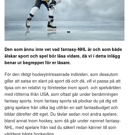
Den som ännu inte vet vad fantasy-NHL är och som både
älskar sport och spel bör läsa vidare, då vi i detta inlägg
benar ut begreppet för er läsare.
För den riktigt hockeyintresserade individen, som dessutom
gillar att satsa en slant på sport då och då, vill vi passa på att
tipsa om en relativt ny företeelse inom sport- och spelvärlden
med rötterna ifrån USA, som oftast går under benämningen
fantasy sports. Inom fantasy sports så plockar du på dig ett
gäng spelare från olika lag utifrån en satt fantasibudget och
bildar därefter ditt eget. Du tävlar sedan mot andra spelare,
bland annat inom hockey, som då går under namnet fantasy-
NHL, med spelare från vad du säkert redan känner till som
världens bästa hockeyliga.