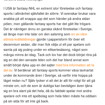
I USA är fantasy-NHL en extremt stor företeelse och fantasy
sports i allmänhet självfallet än större. Vi svenskar brukar vara
snabba på att snappa upp det som händer på andra sidan
pölen, men gällande fantasy sports har det gått lite trögare.
Det är nämligen ännu en ganska okänd företeelse i Sverige,
så länge man inte talar om den satsning som
en av våra
största kvällstidningar
gjorde i pappersform för över ett
decennium sedan, där man fick välja ut ett par spelare och
samla på sig poäng under en elitseriesäsong, något som
många minns än idag. Tack och lov har det dock börjat röra på
sig en del den senaste tiden och det har bland annat som
smått börjat dyka upp en del sajter
med bra information att ta
del av
. Vi beräknar att fantasy sports kommer växa lavinartat
under de kommande åren i Sverige, så varför inte hoppa på
tåget redan nu? Själv tycker vi att det är allt för roligt för att gå
minste om, och de som är duktiga kan bevisligen även tjäna
sig en bra slant på det hela, då du faktiskt spelar mot andra
spelare och inte ett spelbolag som hela tiden måste ha oddsen
på sin sida för att inte gå back.