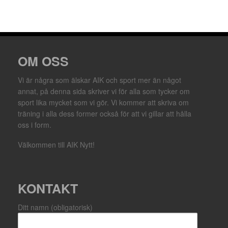
OM OSS
Vi är några som älskar AIK och sport mer än något
annat, på denna sida skriver vi för alla som tycker om
sport lika mycket som vi gör. Vi kommer att skriva om
träning i alla dess former också för att vi gillar att hålla
oss i form.
Välkommen till AIK Nytt!
KONTAKT
Ditt namn (obligatorisk)